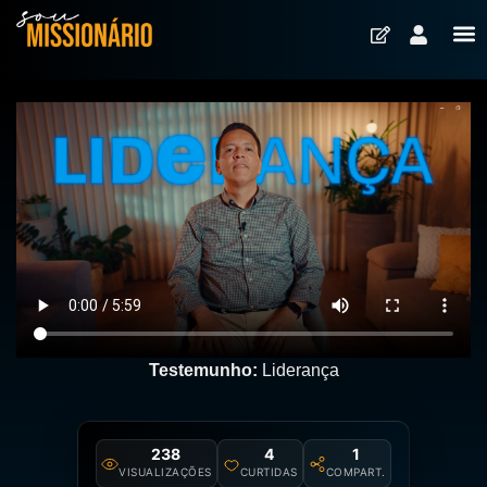
Testemunho:
Liderança
238
4
1
VISUALIZAÇÕES
CURTIDAS
COMPART.