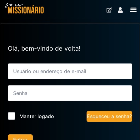
Olá, bem-vindo de volta!
Esqueceu a senha?
Manter logado
Entrar