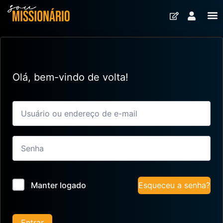
Olá, bem-vindo de volta!
Esqueceu a senha?
Manter logado
Entrar