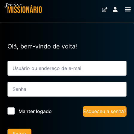
Olá, bem-vindo de volta!
Esqueceu a senha?
Manter logado
Entrar